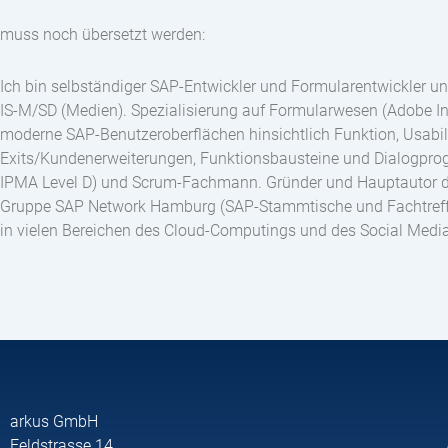
muss noch übersetzt werden:
Ich bin selbständiger SAP-Entwickler und Formularentwickler 
IS-M/SD (Medien). Spezialisierung auf Formularwesen (Adobe In
moderne SAP-Benutzeroberflächen hinsichtlich Funktion, Usabil
Exits/Kundenerweiterungen, Funktionsbausteine und Dialogpr
IPMA Level D) und Scrum-Fachmann. Gründer und Hauptautor de
Gruppe SAP Network Hamburg (SAP-Stammtische und Fachtreffen 
in vielen Bereichen des Cloud-Computings und des Social Media.
arkus GmbH
Feldstrasse 14