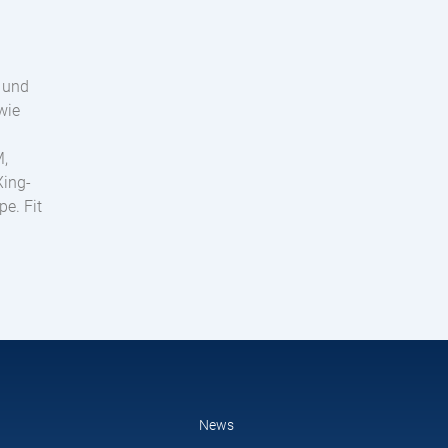
 und
wie
M,
Xing-
e. Fit
News