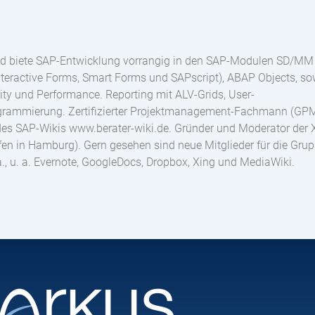
und biete SAP-Entwicklung vorrangig in den SAP-Modulen SD/MM
teractive Forms, Smart Forms und SAPscript), ABAP Objects, so
ity und Performance. Reporting mit ALV-Grids, User-
ogrammierung. Zertifizierter Projektmanagement-Fachmann (GP
s SAP-Wikis www.berater-wiki.de. Gründer und Moderator der 
in Hamburg). Gern gesehen sind neue Mitglieder für die Grupp
, u. a. Evernote, GoogleDocs, Dropbox, Xing und MediaWiki.